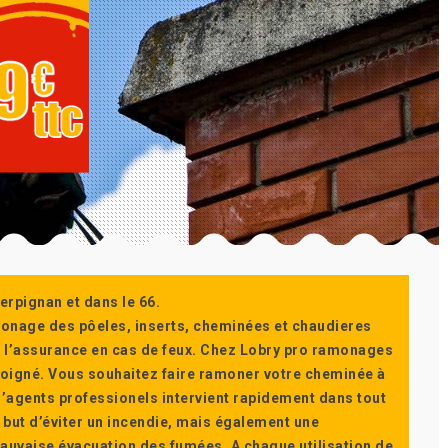
erpignan et dans le 66.
monage des pôeles, inserts, cheminées et chaudieres
ur l’assurance en cas de feux. Chez Lobry pro ramonages
t soigné. Vous souhaitez faire ramoner votre cheminée à
’agents professionels intervient rapidement dans tout
 but d’éviter un incendie, mais également une
auvaise évacuation des fumées. A chaque utilisation de