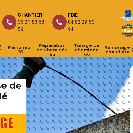
CHANTIER
FIXE
06 21 83 68
04 82 29 50
59
94
e
Réparation
Tunage de
Ramoneur
Ramonage 
e
de cheminée
cheminée
66
chaudière 
66
66
se de
lé