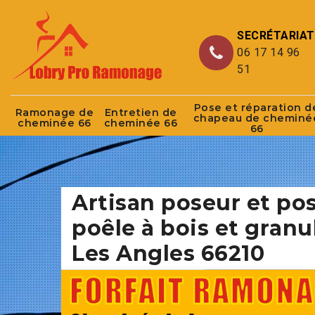
SECRÉTARIAT
06 17 14 96
51
Pose et réparation d
Ramonage de
Entretien de
chapeau de cheminé
cheminée 66
cheminée 66
66
Artisan poseur et po
poêle à bois et granu
Les Angles 66210