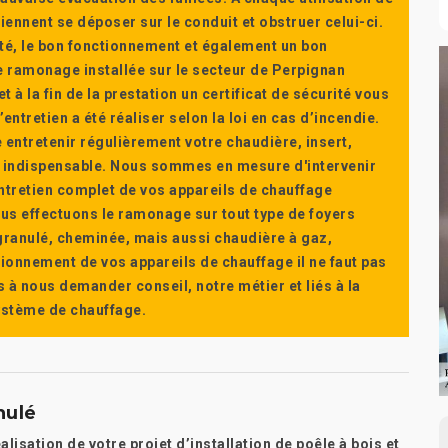
ennent se déposer sur le conduit et obstruer celui-ci.
té, le bon fonctionnement et également un bon
 ramonage installée sur le secteur de Perpignan
t à la fin de la prestation un certificat de sécurité vous
ntretien a été réaliser selon la loi en cas d’incendie.
e entretenir régulièrement votre chaudière, insert,
st indispensable. Nous sommes en mesure d'intervenir
'entretien complet de vos appareils de chauffage
s effectuons le ramonage sur tout type de foyers
a granulé, cheminée, mais aussi chaudière à gaz,
ctionnement de vos appareils de chauffage il ne faut pas
s à nous demander conseil, notre métier et liés à la
système de chauffage.
nulé
lisation de votre projet d’installation de poêle à bois et