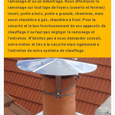
ramonage et ou un débistrage. Nous effectuons le
ramonage sur tout type de foyers (ouverts et fermés)
insert, poêle a bois, poêle a granulé, cheminée, mais
aussi chaudière à gaz, chaudière à fioul. Pour la
sécurité et le bon fonctionnement de vos appareils de
chauffage il ne faut pas négliger le ramonage et
l’entretien. N’hésitez pas à nous demander conseil,
notre métier et liés à la sécurité mais également à
l’entretien de votre système de chauffage.