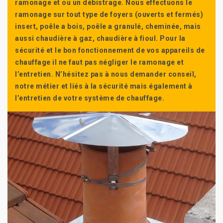
ramonage et ou un débistrage. Nous effectuons le
ramonage sur tout type de foyers (ouverts et fermés)
insert, poêle a bois, poêle a granulé, cheminée, mais
aussi chaudière à gaz, chaudière à fioul. Pour la
sécurité et le bon fonctionnement de vos appareils de
chauffage il ne faut pas négliger le ramonage et
l’entretien. N’hésitez pas à nous demander conseil,
notre métier et liés à la sécurité mais également à
l’entretien de votre système de chauffage.