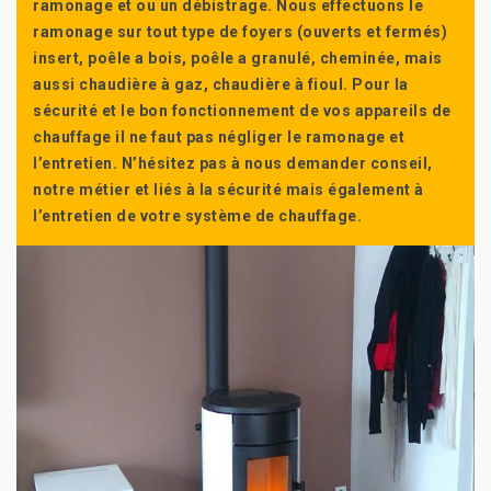
ramonage et ou un débistrage. Nous effectuons le
ramonage sur tout type de foyers (ouverts et fermés)
insert, poêle a bois, poêle a granulé, cheminée, mais
aussi chaudière à gaz, chaudière à fioul. Pour la
sécurité et le bon fonctionnement de vos appareils de
chauffage il ne faut pas négliger le ramonage et
l’entretien. N’hésitez pas à nous demander conseil,
notre métier et liés à la sécurité mais également à
l’entretien de votre système de chauffage.