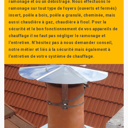
ramonage et ou un débistrage. Nous effectuons le
ramonage sur tout type de foyers (ouverts et fermés)
insert, poêle a bois, poêle a granulé, cheminée, mais
aussi chaudière à gaz, chaudière à fioul. Pour la
sécurité et le bon fonctionnement de vos appareils de
chauffage il ne faut pas négliger le ramonage et
l’entretien. N’hésitez pas à nous demander conseil,
notre métier et liés à la sécurité mais également à
l’entretien de votre système de chauffage.