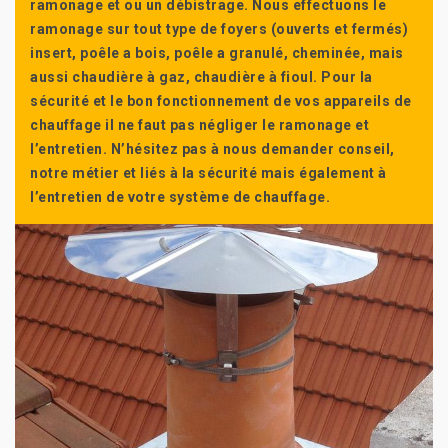
ramonage et ou un débistrage. Nous effectuons le
ramonage sur tout type de foyers (ouverts et fermés)
insert, poêle a bois, poêle a granulé, cheminée, mais
aussi chaudière à gaz, chaudière à fioul. Pour la
sécurité et le bon fonctionnement de vos appareils de
chauffage il ne faut pas négliger le ramonage et
l’entretien. N’hésitez pas à nous demander conseil,
notre métier et liés à la sécurité mais également à
l’entretien de votre système de chauffage.