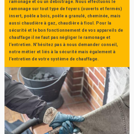
ramonage et ou un débistrage. Nous effectuons le
ramonage sur tout type de foyers (ouverts et fermés)
insert, poêle a bois, poêle a granulé, cheminée, mais
aussi chaudière à gaz, chaudière à fioul. Pour la
sécurité et le bon fonctionnement de vos appareils de
chauffage il ne faut pas négliger le ramonage et
l’entretien. N’hésitez pas à nous demander conseil,
notre métier et liés à la sécurité mais également à
l’entretien de votre système de chauffage.