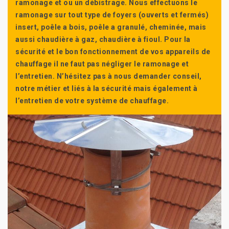
ramonage et ou un débistrage. Nous effectuons le
ramonage sur tout type de foyers (ouverts et fermés)
insert, poêle a bois, poêle a granulé, cheminée, mais
aussi chaudière à gaz, chaudière à fioul. Pour la
sécurité et le bon fonctionnement de vos appareils de
chauffage il ne faut pas négliger le ramonage et
l’entretien. N’hésitez pas à nous demander conseil,
notre métier et liés à la sécurité mais également à
l’entretien de votre système de chauffage.