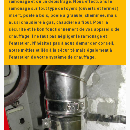
ramonage et ou un débistrage. Nous effectuons le
ramonage sur tout type de foyers (ouverts et fermés)
insert, poêle a bois, poêle a granulé, cheminée, mais
aussi chaudière à gaz, chaudière à fioul. Pour la
sécurité et le bon fonctionnement de vos appareils de
chauffage il ne faut pas négliger le ramonage et
l’entretien. N’hésitez pas à nous demander conseil,
notre métier et liés à la sécurité mais également à
l’entretien de votre système de chauffage.