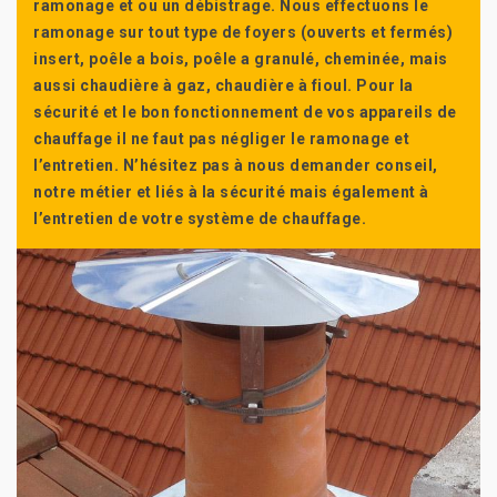
ramonage et ou un débistrage. Nous effectuons le
ramonage sur tout type de foyers (ouverts et fermés)
insert, poêle a bois, poêle a granulé, cheminée, mais
aussi chaudière à gaz, chaudière à fioul. Pour la
sécurité et le bon fonctionnement de vos appareils de
chauffage il ne faut pas négliger le ramonage et
l’entretien. N’hésitez pas à nous demander conseil,
notre métier et liés à la sécurité mais également à
l’entretien de votre système de chauffage.