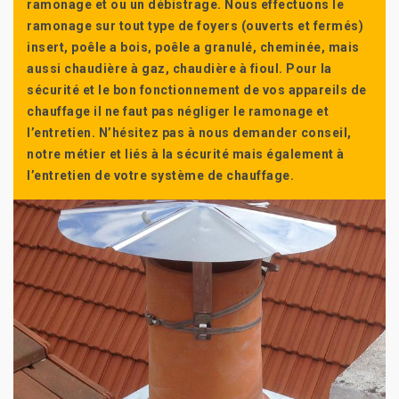
ramonage et ou un débistrage. Nous effectuons le
ramonage sur tout type de foyers (ouverts et fermés)
insert, poêle a bois, poêle a granulé, cheminée, mais
aussi chaudière à gaz, chaudière à fioul. Pour la
sécurité et le bon fonctionnement de vos appareils de
chauffage il ne faut pas négliger le ramonage et
l’entretien. N’hésitez pas à nous demander conseil,
notre métier et liés à la sécurité mais également à
l’entretien de votre système de chauffage.