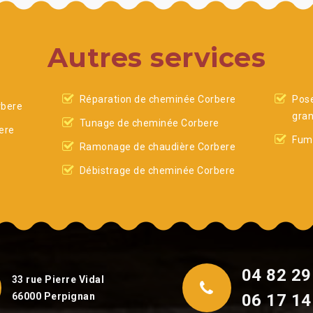
Autres services
Réparation de cheminée Corbere
Pose
rbere
gran
Tunage de cheminée Corbere
ere
Fumi
Ramonage de chaudière Corbere
Débistrage de cheminée Corbere
04 82 29
33 rue Pierre Vidal
66000 Perpignan
06 17 14