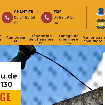
CHANTIER
FIXE
06 21 83 68
04 82 29 50
59
94
e
Réparation
Tunage de
Ramoneur
Ramonage 
e
de cheminée
cheminée
66
chaudière 
66
66
au de
130