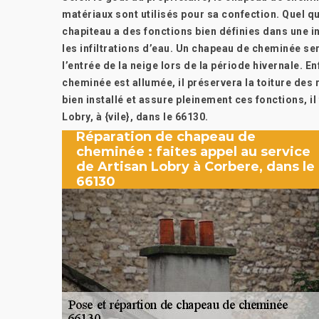
matériaux sont utilisés pour sa confection. Quel qu
chapiteau a des fonctions bien définies dans une in
les infiltrations d’eau. Un chapeau de cheminée se
l’entrée de la neige lors de la période hivernale. E
cheminée est allumée, il préservera la toiture des
bien installé et assure pleinement ces fonctions, i
Lobry, à {vile}, dans le 66130.
Réparation de chapeau de
cheminée : faites appel au service
de Artisan Lobry à Corbere, dans le
66130