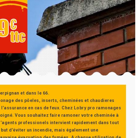
erpignan et dans le 66.
monage des pôeles, inserts, cheminées et chaudieres
ur l’assurance en cas de feux. Chez Lobry pro ramonages
t soigné. Vous souhaitez faire ramoner votre cheminée à
’agents professionels intervient rapidement dans tout
 but d’éviter un incendie, mais également une
auvaise évacuation des fumées. A chaque utilisation de