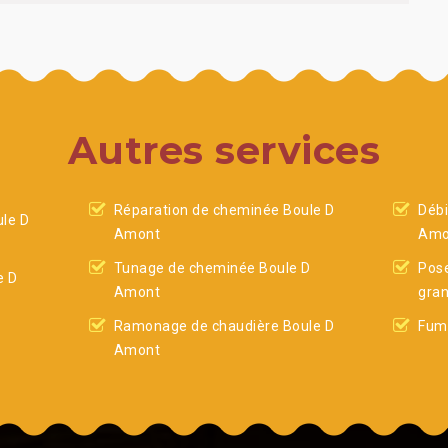
Autres services
Réparation de cheminée Boule D
Débi
le D
Amont
Amo
Tunage de cheminée Boule D
Pose
e D
Amont
gra
Ramonage de chaudière Boule D
Fumi
Amont