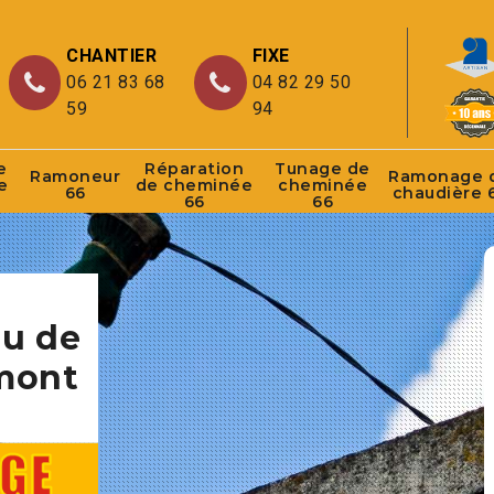
CHANTIER
FIXE
06 21 83 68
04 82 29 50
59
94
e
Réparation
Tunage de
Ramoneur
Ramonage 
e
de cheminée
cheminée
66
chaudière 
66
66
au de
mont