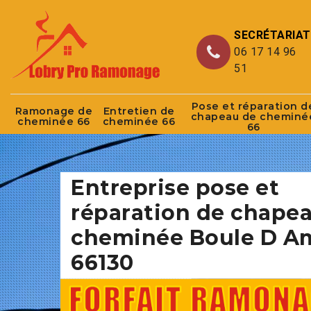
SECRÉTARIAT
06 17 14 96
51
Pose et réparation d
Ramonage de
Entretien de
chapeau de cheminé
cheminée 66
cheminée 66
66
Entreprise pose et
réparation de chape
cheminée Boule D A
66130