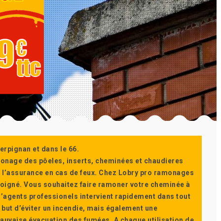
erpignan et dans le 66.
monage des pôeles, inserts, cheminées et chaudieres
ur l’assurance en cas de feux. Chez Lobry pro ramonages
t soigné. Vous souhaitez faire ramoner votre cheminée à
’agents professionels intervient rapidement dans tout
 but d’éviter un incendie, mais également une
auvaise évacuation des fumées. A chaque utilisation de