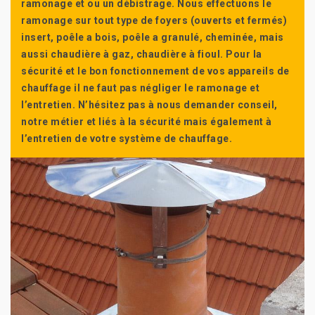
ramonage et ou un débistrage. Nous effectuons le
ramonage sur tout type de foyers (ouverts et fermés)
insert, poêle a bois, poêle a granulé, cheminée, mais
aussi chaudière à gaz, chaudière à fioul. Pour la
sécurité et le bon fonctionnement de vos appareils de
chauffage il ne faut pas négliger le ramonage et
l’entretien. N’hésitez pas à nous demander conseil,
notre métier et liés à la sécurité mais également à
l’entretien de votre système de chauffage.