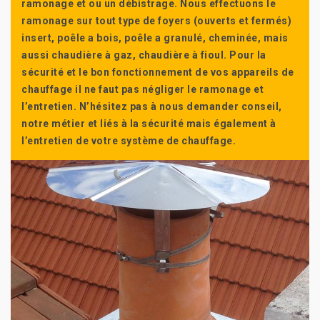
ramonage et ou un débistrage. Nous effectuons le
ramonage sur tout type de foyers (ouverts et fermés)
insert, poêle a bois, poêle a granulé, cheminée, mais
aussi chaudière à gaz, chaudière à fioul. Pour la
sécurité et le bon fonctionnement de vos appareils de
chauffage il ne faut pas négliger le ramonage et
l’entretien. N’hésitez pas à nous demander conseil,
notre métier et liés à la sécurité mais également à
l’entretien de votre système de chauffage.