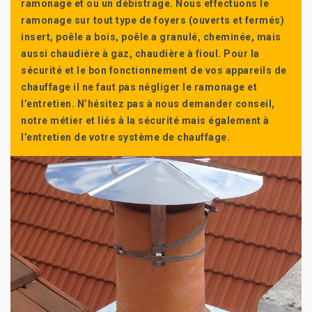
ramonage et ou un débistrage. Nous effectuons le
ramonage sur tout type de foyers (ouverts et fermés)
insert, poêle a bois, poêle a granulé, cheminée, mais
aussi chaudière à gaz, chaudière à fioul. Pour la
sécurité et le bon fonctionnement de vos appareils de
chauffage il ne faut pas négliger le ramonage et
l’entretien. N’hésitez pas à nous demander conseil,
notre métier et liés à la sécurité mais également à
l’entretien de votre système de chauffage.