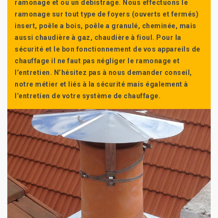
ramonage et ou un débistrage. Nous effectuons le
ramonage sur tout type de foyers (ouverts et fermés)
insert, poêle a bois, poêle a granulé, cheminée, mais
aussi chaudière à gaz, chaudière à fioul. Pour la
sécurité et le bon fonctionnement de vos appareils de
chauffage il ne faut pas négliger le ramonage et
l’entretien. N’hésitez pas à nous demander conseil,
notre métier et liés à la sécurité mais également à
l’entretien de votre système de chauffage.