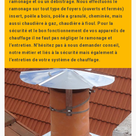
ramonage et ou un débistrage. Nous effectuons le
ramonage sur tout type de foyers (ouverts et fermés)
insert, poêle a bois, poêle a granulé, cheminée, mais
aussi chaudière à gaz, chaudière à fioul. Pour la
sécurité et le bon fonctionnement de vos appareils de
chauffage il ne faut pas négliger le ramonage et
l’entretien. N’hésitez pas à nous demander conseil,
notre métier et liés à la sécurité mais également à
l’entretien de votre système de chauffage.