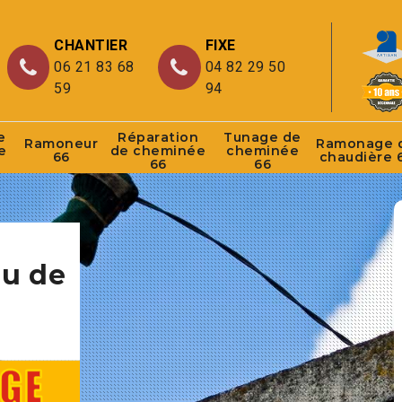
CHANTIER
FIXE
06 21 83 68
04 82 29 50
59
94
e
Réparation
Tunage de
Ramoneur
Ramonage 
e
de cheminée
cheminée
66
chaudière 
66
66
au de