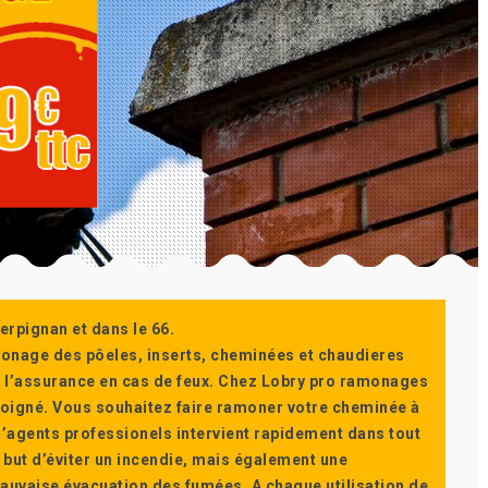
erpignan et dans le 66.
monage des pôeles, inserts, cheminées et chaudieres
ur l’assurance en cas de feux. Chez Lobry pro ramonages
t soigné. Vous souhaitez faire ramoner votre cheminée à
’agents professionels intervient rapidement dans tout
 but d’éviter un incendie, mais également une
auvaise évacuation des fumées. A chaque utilisation de