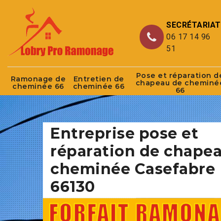
SECRÉTARIAT
06 17 14 96
51
Pose et réparation d
Ramonage de
Entretien de
chapeau de cheminé
cheminée 66
cheminée 66
66
Entreprise pose et
réparation de chape
cheminée Casefabre
66130