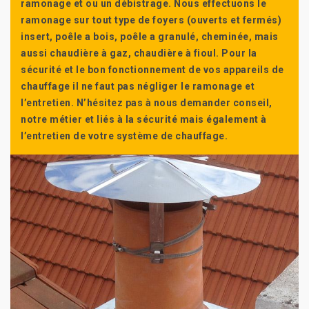
ramonage et ou un débistrage. Nous effectuons le
ramonage sur tout type de foyers (ouverts et fermés)
insert, poêle a bois, poêle a granulé, cheminée, mais
aussi chaudière à gaz, chaudière à fioul. Pour la
sécurité et le bon fonctionnement de vos appareils de
chauffage il ne faut pas négliger le ramonage et
l’entretien. N’hésitez pas à nous demander conseil,
notre métier et liés à la sécurité mais également à
l’entretien de votre système de chauffage.