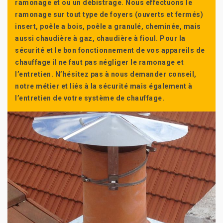
ramonage et ou un débistrage. Nous effectuons le
ramonage sur tout type de foyers (ouverts et fermés)
insert, poêle a bois, poêle a granulé, cheminée, mais
aussi chaudière à gaz, chaudière à fioul. Pour la
sécurité et le bon fonctionnement de vos appareils de
chauffage il ne faut pas négliger le ramonage et
l’entretien. N’hésitez pas à nous demander conseil,
notre métier et liés à la sécurité mais également à
l’entretien de votre système de chauffage.