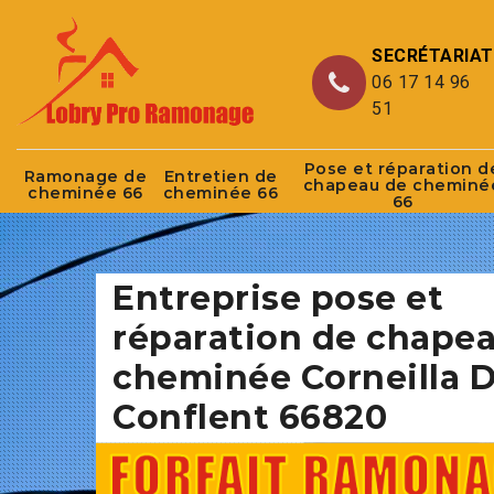
SECRÉTARIAT
06 17 14 96
51
Pose et réparation d
Ramonage de
Entretien de
chapeau de cheminé
cheminée 66
cheminée 66
66
Entreprise pose et
réparation de chape
cheminée Corneilla 
Conflent 66820