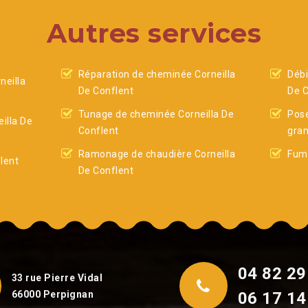
Autres services
Réparation de cheminée Corneilla
Débi
eilla
De Conflent
De C
Tunage de cheminée Corneilla De
Pose
illa De
Conflent
gran
Ramonage de chaudière Corneilla
Fumi
lent
De Conflent
04 82 29
33 rue Pierre Vidal
66000 Perpignan
06 17 14