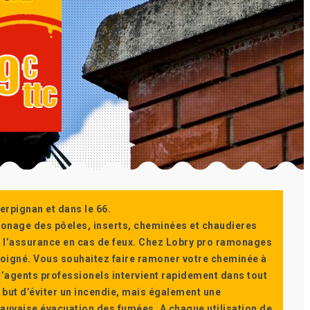
erpignan et dans le 66.
monage des pôeles, inserts, cheminées et chaudieres
ur l’assurance en cas de feux. Chez Lobry pro ramonages
t soigné. Vous souhaitez faire ramoner votre cheminée à
’agents professionels intervient rapidement dans tout
 but d’éviter un incendie, mais également une
auvaise évacuation des fumées. A chaque utilisation de