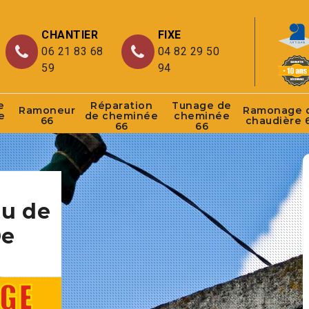
CHANTIER
FIXE
06 21 83 68
04 82 29 50
59
94
e
Réparation
Tunage de
Ramoneur
Ramonage 
e
de cheminée
cheminée
66
chaudière 
66
66
au de
De