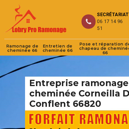
SECRÉTARIAT
06 17 14 96
51
Pose et réparation d
Ramonage de
Entretien de
chapeau de cheminé
cheminée 66
cheminée 66
66
Entreprise ramonage
cheminée Corneilla 
Conflent 66820