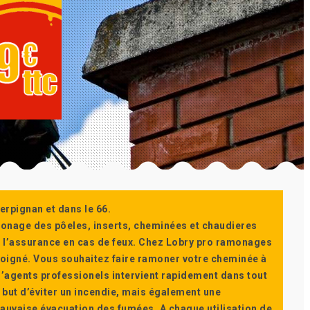
erpignan et dans le 66.
monage des pôeles, inserts, cheminées et chaudieres
ur l’assurance en cas de feux. Chez Lobry pro ramonages
t soigné. Vous souhaitez faire ramoner votre cheminée à
’agents professionels intervient rapidement dans tout
 but d’éviter un incendie, mais également une
auvaise évacuation des fumées. A chaque utilisation de