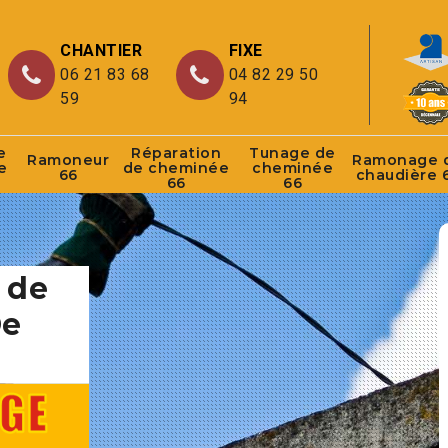
CHANTIER
FIXE
06 21 83 68
04 82 29 50
59
94
e
Réparation
Tunage de
Ramoneur
Ramonage 
e
de cheminée
cheminée
66
chaudière 
66
66
 de
De