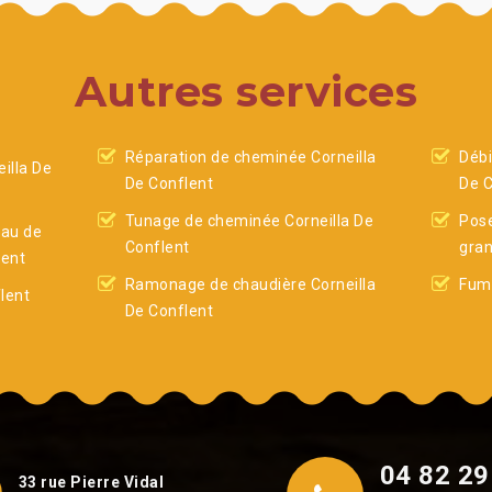
Autres services
Réparation de cheminée Corneilla
Débi
illa De
De Conflent
De C
Tunage de cheminée Corneilla De
Pose
eau de
Conflent
gran
lent
Ramonage de chaudière Corneilla
Fumi
lent
De Conflent
04 82 29
33 rue Pierre Vidal