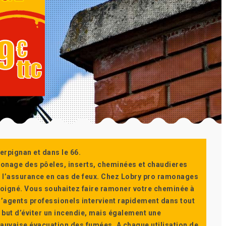
erpignan et dans le 66.
monage des pôeles, inserts, cheminées et chaudieres
ur l’assurance en cas de feux. Chez Lobry pro ramonages
t soigné. Vous souhaitez faire ramoner votre cheminée à
’agents professionels intervient rapidement dans tout
 but d’éviter un incendie, mais également une
auvaise évacuation des fumées. A chaque utilisation de