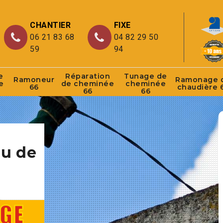
CHANTIER
FIXE
06 21 83 68
04 82 29 50
59
94
e
Réparation
Tunage de
Ramoneur
Ramonage 
e
de cheminée
cheminée
66
chaudière 
66
66
au de