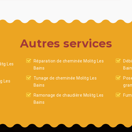
Autres services
Réparation de cheminée Molitg Les
Débi
itg Les
Bains
Bai
Tunage de cheminée Molitg Les
Pose
g Les
Bains
gran
Ramonage de chaudière Molitg Les
Fumi
Bains