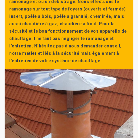
ramonage et ou un débistrage. Nous effectuons le
ramonage sur tout type de foyers (ouverts et fermés)
insert, poêle a bois, poêle a granulé, cheminée, mais
aussi chaudière à gaz, chaudière à fioul. Pour la
sécurité et le bon fonctionnement de vos appareils de
chauffage il ne faut pas négliger le ramonage et
l’entretien. N’hésitez pas à nous demander conseil,
notre métier et liés à la sécurité mais également à
l’entretien de votre système de chauffage.