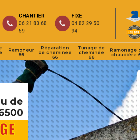
CHANTIER
FIXE
06 21 83 68
04 82 29 50
59
94
e
Réparation
Tunage de
Ramoneur
Ramonage 
e
de cheminée
cheminée
66
chaudière 
66
66
au de
6500