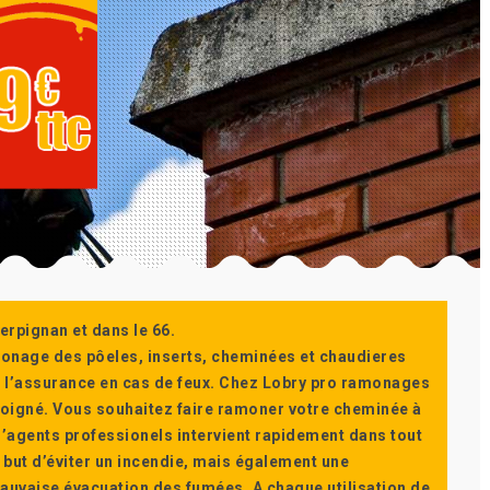
erpignan et dans le 66.
monage des pôeles, inserts, cheminées et chaudieres
ur l’assurance en cas de feux. Chez Lobry pro ramonages
t soigné. Vous souhaitez faire ramoner votre cheminée à
’agents professionels intervient rapidement dans tout
 but d’éviter un incendie, mais également une
auvaise évacuation des fumées. A chaque utilisation de