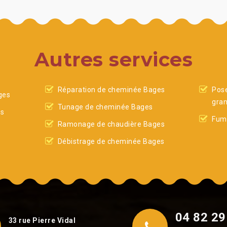
Autres services
Réparation de cheminée Bages
Pose
ges
gra
Tunage de cheminée Bages
es
Fumi
Ramonage de chaudière Bages
Débistrage de cheminée Bages
04 82 29
33 rue Pierre Vidal