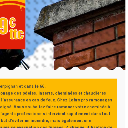
erpignan et dans le 66.
monage des pôeles, inserts, cheminées et chaudieres
ur l’assurance en cas de feux. Chez Lobry pro ramonages
t soigné. Vous souhaitez faire ramoner votre cheminée à
’agents professionels intervient rapidement dans tout
 but d’éviter un incendie, mais également une
auvaise évacuation des fumées. A chaque utilisation de