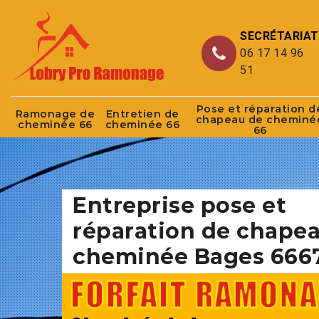
SECRÉTARIAT
06 17 14 96
51
Pose et réparation d
Ramonage de
Entretien de
chapeau de cheminé
cheminée 66
cheminée 66
66
Entreprise pose et
réparation de chape
cheminée Bages 666