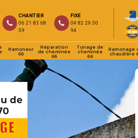
CHANTIER
FIXE
06 21 83 68
04 82 29 50
59
94
e
Réparation
Tunage de
Ramoneur
Ramonage 
e
de cheminée
cheminée
66
chaudière 
66
66
au de
70