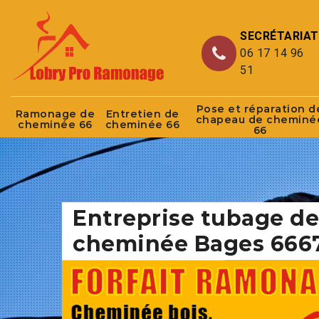
SECRÉTARIAT
06 17 14 96
51
Pose et réparation d
Ramonage de
Entretien de
chapeau de cheminé
cheminée 66
cheminée 66
66
Entreprise tubage de
cheminée Bages 666