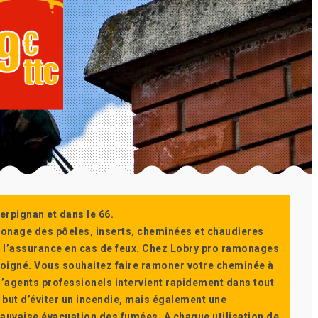
erpignan et dans le 66.
monage des pôeles, inserts, cheminées et chaudieres
ur l’assurance en cas de feux. Chez Lobry pro ramonages
t soigné. Vous souhaitez faire ramoner votre cheminée à
’agents professionels intervient rapidement dans tout
 but d’éviter un incendie, mais également une
auvaise évacuation des fumées. A chaque utilisation de