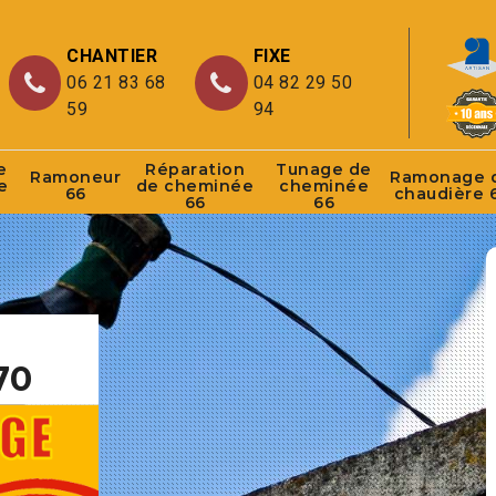
CHANTIER
FIXE
06 21 83 68
04 82 29 50
59
94
e
Réparation
Tunage de
Ramoneur
Ramonage 
e
de cheminée
cheminée
66
chaudière 
66
66
70