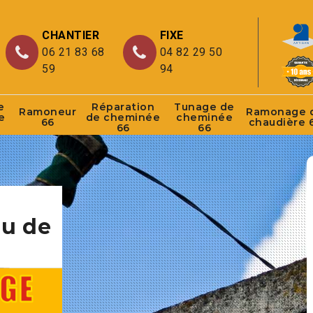
CHANTIER
FIXE
06 21 83 68
04 82 29 50
59
94
e
Réparation
Tunage de
Ramoneur
Ramonage 
e
de cheminée
cheminée
66
chaudière 
66
66
au de