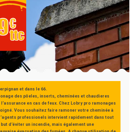
erpignan et dans le 66.
monage des pôeles, inserts, cheminées et chaudieres
ur l’assurance en cas de feux. Chez Lobry pro ramonages
t soigné. Vous souhaitez faire ramoner votre cheminée à
’agents professionels intervient rapidement dans tout
 but d’éviter un incendie, mais également une
auvaise évacuation des fumées. A chaque utilisation de