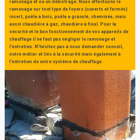
ramonage et ou un débistrage. Nous effectuons le
ramonage sur tout type de foyers (ouverts et fermés)
insert, poêle a bois, poêle a granulé, cheminée, mais
aussi chaudière à gaz, chaudière à fioul. Pour la
sécurité et le bon fonctionnement de vos appareils de
chauffage il ne faut pas négliger le ramonage et
l’entretien. N’hésitez pas à nous demander conseil,
notre métier et liés à la sécurité mais également à
l’entretien de votre système de chauffage.