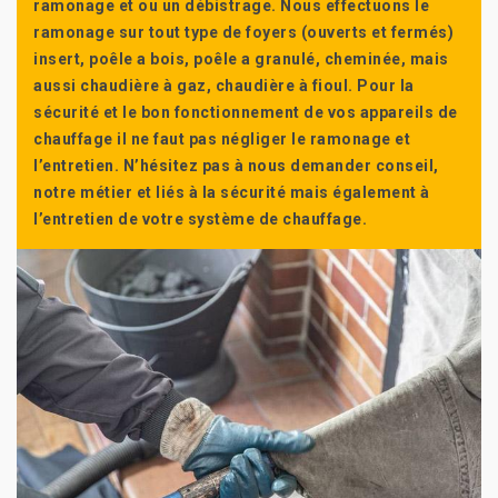
ramonage et ou un débistrage. Nous effectuons le
ramonage sur tout type de foyers (ouverts et fermés)
insert, poêle a bois, poêle a granulé, cheminée, mais
aussi chaudière à gaz, chaudière à fioul. Pour la
sécurité et le bon fonctionnement de vos appareils de
chauffage il ne faut pas négliger le ramonage et
l’entretien. N’hésitez pas à nous demander conseil,
notre métier et liés à la sécurité mais également à
l’entretien de votre système de chauffage.