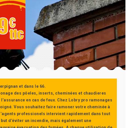
erpignan et dans le 66.
monage des pôeles, inserts, cheminées et chaudieres
ur l’assurance en cas de feux. Chez Lobry pro ramonages
t soigné. Vous souhaitez faire ramoner votre cheminée à
’agents professionels intervient rapidement dans tout
 but d’éviter un incendie, mais également une
auvaise évacuation des fumées. A chaque utilisation de