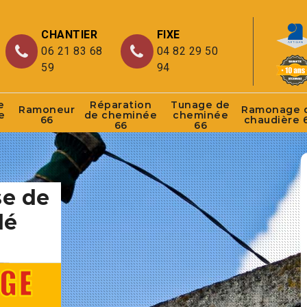
CHANTIER
FIXE
06 21 83 68
04 82 29 50
59
94
e
Réparation
Tunage de
Ramoneur
Ramonage 
e
de cheminée
cheminée
66
chaudière 
66
66
se de
lé