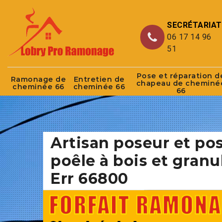
SECRÉTARIAT
06 17 14 96
51
Pose et réparation d
Ramonage de
Entretien de
chapeau de cheminé
cheminée 66
cheminée 66
66
Artisan poseur et po
poêle à bois et granu
Err 66800