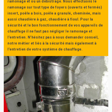
ramonage et ou un débistrage. Nous effectuons le
ramonage sur tout type de foyers (ouverts et fermés)
insert, poêle a bois, poêle a granulé, cheminée, mais
aussi chaudière à gaz, chaudière à fioul. Pour la
sécurité et le bon fonctionnement de vos appareils de
chauffage il ne faut pas négliger le ramonage et
l’entretien. N’hésitez pas à nous demander conseil,
notre métier et liés à la sécurité mais également à
l’entretien de votre système de chauffage.