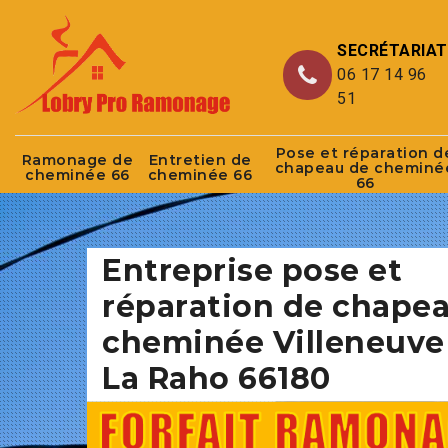
SECRÉTARIAT
06 17 14 96
51
Pose et réparation d
Ramonage de
Entretien de
chapeau de cheminé
cheminée 66
cheminée 66
66
Entreprise pose et
réparation de chape
cheminée Villeneuve
La Raho 66180