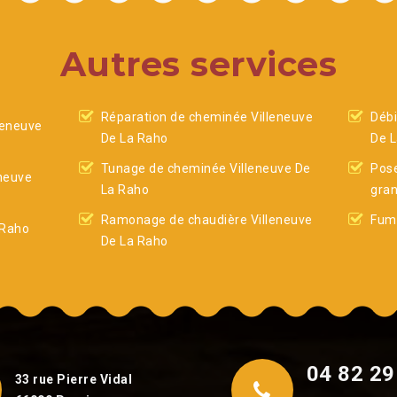
Autres services
Réparation de cheminée Villeneuve
Débi
leneuve
De La Raho
De 
Tunage de cheminée Villeneuve De
Pose
eneuve
La Raho
gran
Ramonage de chaudière Villeneuve
Fumi
 Raho
De La Raho
04 82 29
33 rue Pierre Vidal