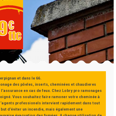
erpignan et dans le 66.
monage des pôeles, inserts, cheminées et chaudieres
ur l’assurance en cas de feux. Chez Lobry pro ramonages
t soigné. Vous souhaitez faire ramoner votre cheminée à
’agents professionels intervient rapidement dans tout
 but d’éviter un incendie, mais également une
auvaise évacuation des fumées. A chaque utilisation de