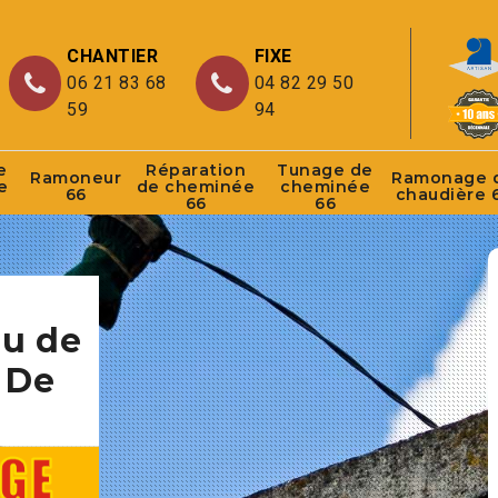
CHANTIER
FIXE
06 21 83 68
04 82 29 50
59
94
e
Réparation
Tunage de
Ramoneur
Ramonage 
e
de cheminée
cheminée
66
chaudière 
66
66
au de
 De