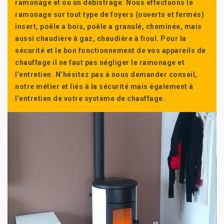
ramonage et ou un débistrage. Nous effectuons le
ramonage sur tout type de foyers (ouverts et fermés)
insert, poêle a bois, poêle a granulé, cheminée, mais
aussi chaudière à gaz, chaudière à fioul. Pour la
sécurité et le bon fonctionnement de vos appareils de
chauffage il ne faut pas négliger le ramonage et
l’entretien. N’hésitez pas à nous demander conseil,
notre métier et liés à la sécurité mais également à
l’entretien de votre système de chauffage.