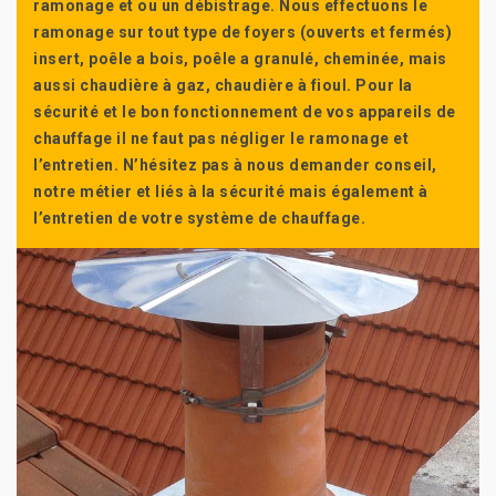
ramonage et ou un débistrage. Nous effectuons le
ramonage sur tout type de foyers (ouverts et fermés)
insert, poêle a bois, poêle a granulé, cheminée, mais
aussi chaudière à gaz, chaudière à fioul. Pour la
sécurité et le bon fonctionnement de vos appareils de
chauffage il ne faut pas négliger le ramonage et
l’entretien. N’hésitez pas à nous demander conseil,
notre métier et liés à la sécurité mais également à
l’entretien de votre système de chauffage.