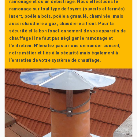
ramonage et ou un débistrage. Nous effectuons le
ramonage sur tout type de foyers (ouverts et fermés)
insert, poêle a bois, poêle a granulé, cheminée, mais
aussi chaudière à gaz, chaudière à fioul. Pour la
sécurité et le bon fonctionnement de vos appareils de
chauffage il ne faut pas négliger le ramonage et
l’entretien. N’hésitez pas à nous demander conseil,
notre métier et liés à la sécurité mais également à
l’entretien de votre système de chauffage.