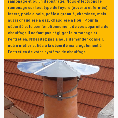
ramonage et ou un débistrage. Nous effectuons le
ramonage sur tout type de foyers (ouverts et fermés)
insert, poêle a bois, poêle a granulé, cheminée, mais
aussi chaudière à gaz, chaudière à fioul. Pour la
sécurité et le bon fonctionnement de vos appareils de
chauffage il ne faut pas négliger le ramonage et
l’entretien. N’hésitez pas à nous demander conseil,
notre métier et liés à la sécurité mais également à
l’entretien de votre système de chauffage.