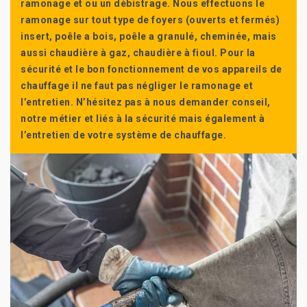
ramonage et ou un débistrage. Nous effectuons le
ramonage sur tout type de foyers (ouverts et fermés)
insert, poêle a bois, poêle a granulé, cheminée, mais
aussi chaudière à gaz, chaudière à fioul. Pour la
sécurité et le bon fonctionnement de vos appareils de
chauffage il ne faut pas négliger le ramonage et
l’entretien. N’hésitez pas à nous demander conseil,
notre métier et liés à la sécurité mais également à
l’entretien de votre système de chauffage.