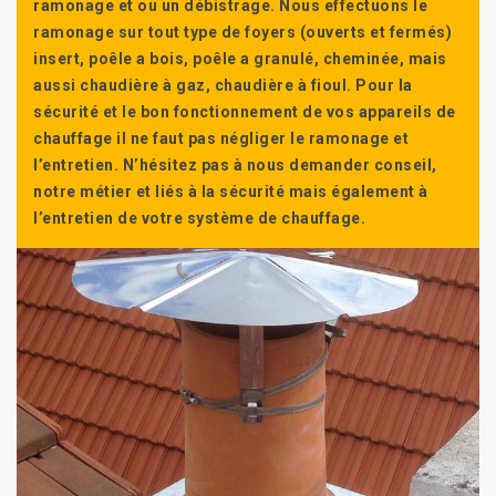
ramonage et ou un débistrage. Nous effectuons le
ramonage sur tout type de foyers (ouverts et fermés)
insert, poêle a bois, poêle a granulé, cheminée, mais
aussi chaudière à gaz, chaudière à fioul. Pour la
sécurité et le bon fonctionnement de vos appareils de
chauffage il ne faut pas négliger le ramonage et
l’entretien. N’hésitez pas à nous demander conseil,
notre métier et liés à la sécurité mais également à
l’entretien de votre système de chauffage.