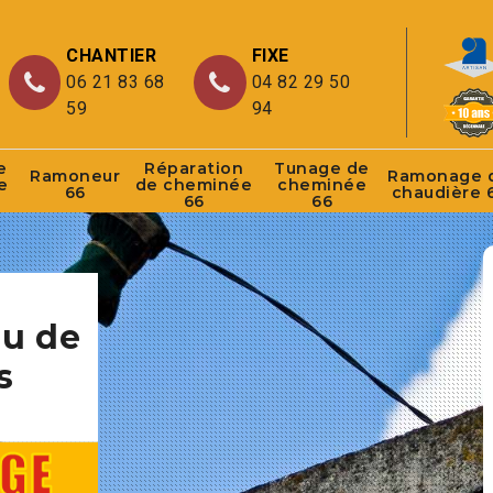
CHANTIER
FIXE
06 21 83 68
04 82 29 50
59
94
e
Réparation
Tunage de
Ramoneur
Ramonage 
e
de cheminée
cheminée
66
chaudière 
66
66
au de
s