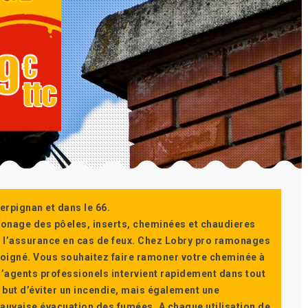
erpignan et dans le 66.
monage des pôeles, inserts, cheminées et chaudieres
ur l’assurance en cas de feux. Chez Lobry pro ramonages
t soigné. Vous souhaitez faire ramoner votre cheminée à
’agents professionels intervient rapidement dans tout
 but d’éviter un incendie, mais également une
auvaise évacuation des fumées. A chaque utilisation de