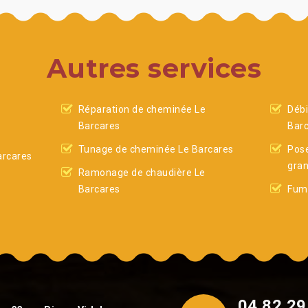
Autres services
Réparation de cheminée Le
Débi
Barcares
Bar
Tunage de cheminée Le Barcares
Pose
arcares
gran
Ramonage de chaudière Le
Barcares
Fumi
04 82 29