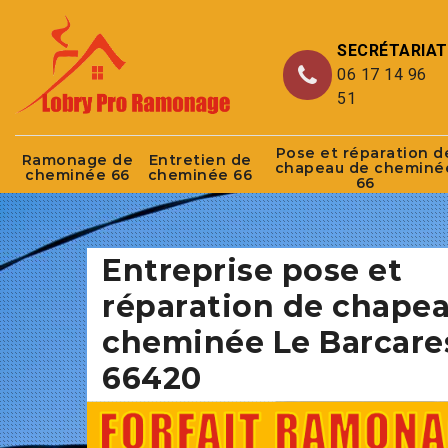
SECRÉTARIAT
06 17 14 96
51
Pose et réparation d
Ramonage de
Entretien de
chapeau de cheminé
cheminée 66
cheminée 66
66
Entreprise pose et
réparation de chape
cheminée Le Barcare
66420