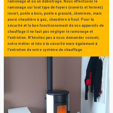
ramonage et ou un débistrage. Nous effectuons le
ramonage sur tout type de foyers (ouverts et fermés)
insert, poêle a bois, poêle a granulé, cheminée, mais
aussi chaudière à gaz, chaudière à fioul. Pour la
sécurité et le bon fonctionnement de vos appareils de
chauffage il ne faut pas négliger le ramonage et
l’entretien. N’hésitez pas à nous demander conseil,
notre métier et liés à la sécurité mais également à
l’entretien de votre système de chauffage.