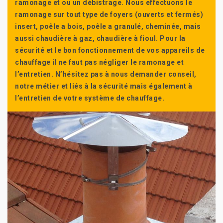
ramonage et ou un débistrage. Nous effectuons le
ramonage sur tout type de foyers (ouverts et fermés)
insert, poêle a bois, poêle a granulé, cheminée, mais
aussi chaudière à gaz, chaudière à fioul. Pour la
sécurité et le bon fonctionnement de vos appareils de
chauffage il ne faut pas négliger le ramonage et
l’entretien. N’hésitez pas à nous demander conseil,
notre métier et liés à la sécurité mais également à
l’entretien de votre système de chauffage.