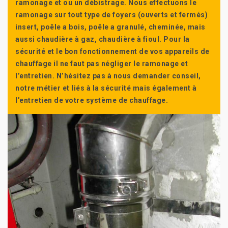
ramonage et ou un débistrage. Nous effectuons le
ramonage sur tout type de foyers (ouverts et fermés)
insert, poêle a bois, poêle a granulé, cheminée, mais
aussi chaudière à gaz, chaudière à fioul. Pour la
sécurité et le bon fonctionnement de vos appareils de
chauffage il ne faut pas négliger le ramonage et
l’entretien. N’hésitez pas à nous demander conseil,
notre métier et liés à la sécurité mais également à
l’entretien de votre système de chauffage.