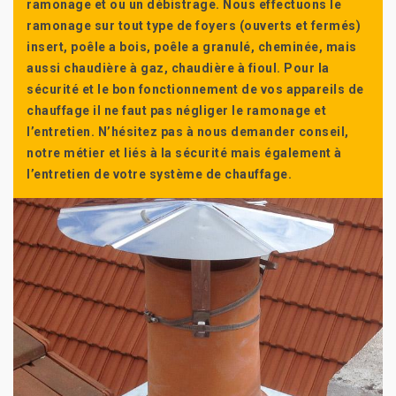
ramonage et ou un débistrage. Nous effectuons le
ramonage sur tout type de foyers (ouverts et fermés)
insert, poêle a bois, poêle a granulé, cheminée, mais
aussi chaudière à gaz, chaudière à fioul. Pour la
sécurité et le bon fonctionnement de vos appareils de
chauffage il ne faut pas négliger le ramonage et
l’entretien. N’hésitez pas à nous demander conseil,
notre métier et liés à la sécurité mais également à
l’entretien de votre système de chauffage.