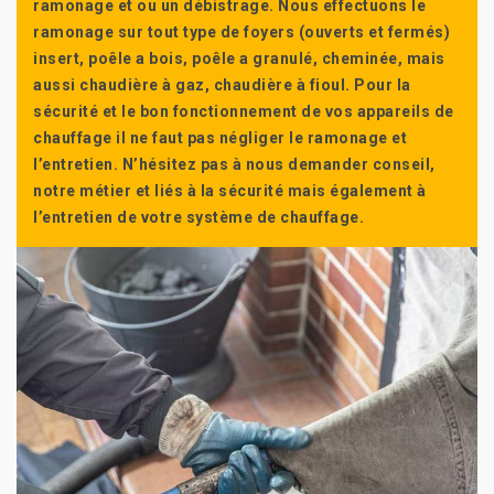
ramonage et ou un débistrage. Nous effectuons le
ramonage sur tout type de foyers (ouverts et fermés)
insert, poêle a bois, poêle a granulé, cheminée, mais
aussi chaudière à gaz, chaudière à fioul. Pour la
sécurité et le bon fonctionnement de vos appareils de
chauffage il ne faut pas négliger le ramonage et
l’entretien. N’hésitez pas à nous demander conseil,
notre métier et liés à la sécurité mais également à
l’entretien de votre système de chauffage.