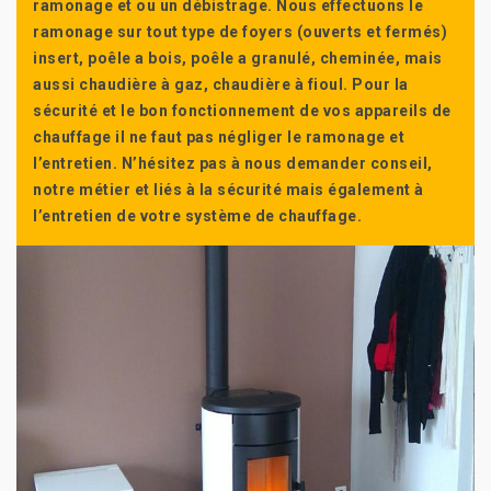
ramonage et ou un débistrage. Nous effectuons le
ramonage sur tout type de foyers (ouverts et fermés)
insert, poêle a bois, poêle a granulé, cheminée, mais
aussi chaudière à gaz, chaudière à fioul. Pour la
sécurité et le bon fonctionnement de vos appareils de
chauffage il ne faut pas négliger le ramonage et
l’entretien. N’hésitez pas à nous demander conseil,
notre métier et liés à la sécurité mais également à
l’entretien de votre système de chauffage.