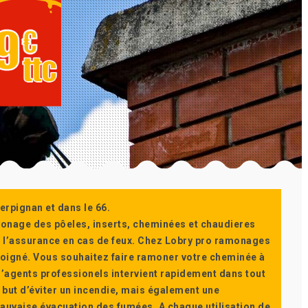
erpignan et dans le 66.
monage des pôeles, inserts, cheminées et chaudieres
ur l’assurance en cas de feux. Chez Lobry pro ramonages
t soigné. Vous souhaitez faire ramoner votre cheminée à
’agents professionels intervient rapidement dans tout
 but d’éviter un incendie, mais également une
auvaise évacuation des fumées. A chaque utilisation de