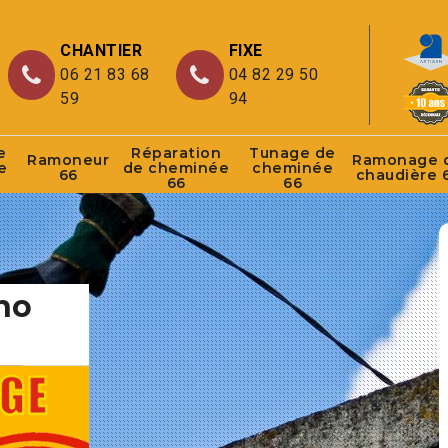
CHANTIER
FIXE
06 21 83 68
04 82 29 50
59
94
e
Réparation
Tunage de
Ramoneur
Ramonage 
e
de cheminée
cheminée
66
chaudière 
66
66
ho