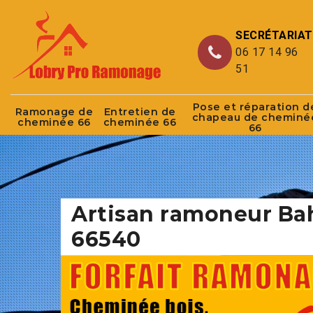
SECRÉTARIAT
06 17 14 96
51
Pose et réparation d
Ramonage de
Entretien de
chapeau de cheminé
cheminée 66
cheminée 66
66
Artisan ramoneur Ba
66540