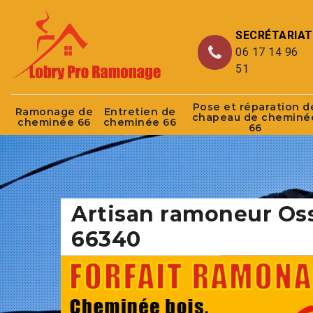
SECRÉTARIAT
06 17 14 96
51
Pose et réparation d
Ramonage de
Entretien de
chapeau de cheminé
cheminée 66
cheminée 66
66
Artisan ramoneur Os
66340