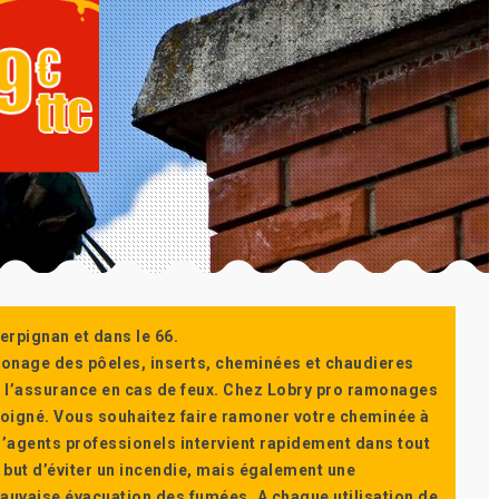
erpignan et dans le 66.
monage des pôeles, inserts, cheminées et chaudieres
ur l’assurance en cas de feux. Chez Lobry pro ramonages
t soigné. Vous souhaitez faire ramoner votre cheminée à
’agents professionels intervient rapidement dans tout
 but d’éviter un incendie, mais également une
auvaise évacuation des fumées. A chaque utilisation de