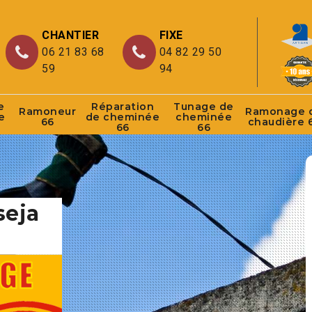
CHANTIER
FIXE
06 21 83 68
04 82 29 50
59
94
e
Réparation
Tunage de
Ramoneur
Ramonage 
e
de cheminée
cheminée
66
chaudière 
66
66
seja