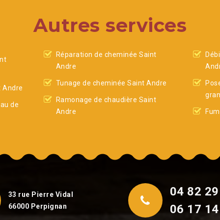
Autres services
Réparation de cheminée Saint
Débi
nt
Andre
And
Tunage de cheminée Saint Andre
Pose
t Andre
gran
Ramonage de chaudière Saint
eau de
Andre
Fumi
04 82 29
33 rue Pierre Vidal
66000 Perpignan
06 17 14