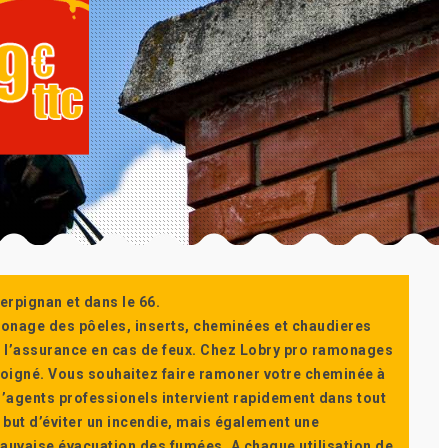
erpignan et dans le 66.
monage des pôeles, inserts, cheminées et chaudieres
ur l’assurance en cas de feux. Chez Lobry pro ramonages
t soigné. Vous souhaitez faire ramoner votre cheminée à
’agents professionels intervient rapidement dans tout
 but d’éviter un incendie, mais également une
auvaise évacuation des fumées. A chaque utilisation de