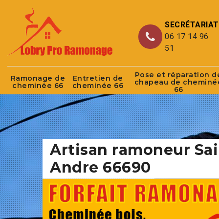
SECRÉTARIAT
06 17 14 96
51
Pose et réparation d
Ramonage de
Entretien de
chapeau de cheminé
cheminée 66
cheminée 66
66
Artisan ramoneur Sai
Andre 66690