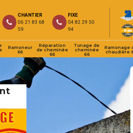
CHANTIER
FIXE
06 21 83 68
04 82 29 50
59
94
e
Réparation
Tunage de
Ramoneur
Ramonage 
e
de cheminée
cheminée
66
chaudière 
66
66
nt